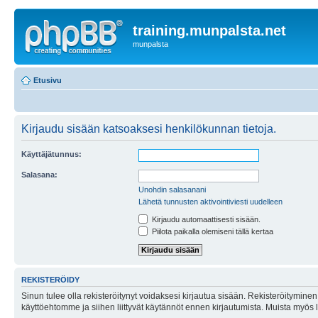
training.munpalsta.net
munpalsta
Etusivu
Kirjaudu sisään katsoaksesi henkilökunnan tietoja.
Käyttäjätunnus:
Salasana:
Unohdin salasanani
Lähetä tunnusten aktivointiviesti uudelleen
Kirjaudu automaattisesti sisään.
Piilota paikalla olemiseni tällä kertaa
REKISTERÖIDY
Sinun tulee olla rekisteröitynyt voidaksesi kirjautua sisään. Rekisteröityminen 
käyttöehtomme ja siihen liittyvät käytännöt ennen kirjautumista. Muista myös