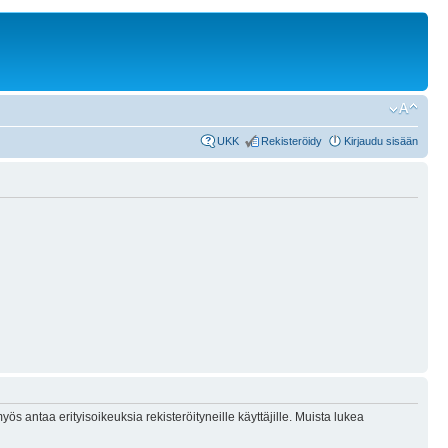
UKK
Rekisteröidy
Kirjaudu sisään
ös antaa erityisoikeuksia rekisteröityneille käyttäjille. Muista lukea