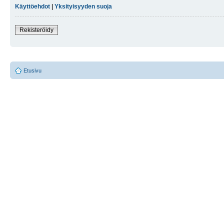
Käyttöehdot
|
Yksityisyyden suoja
Rekisteröidy
Etusivu