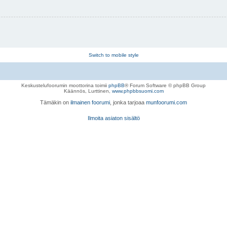
Switch to mobile style
Keskustelufoorumin moottorina toimii
phpBB
® Forum Software © phpBB Group
Käännös, Lurttinen,
www.phpbbsuomi.com
Tämäkin on
ilmainen foorumi
, jonka tarjoaa
munfoorumi.com
Ilmoita asiaton sisältö