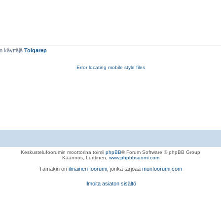
n käyttäjä
Tolgarep
Error locating mobile style files
Keskustelufoorumin moottorina toimii
phpBB
® Forum Software © phpBB Group
Käännös, Lurttinen,
www.phpbbsuomi.com
Tämäkin on
ilmainen foorumi
, jonka tarjoaa
munfoorumi.com
Ilmoita asiaton sisältö