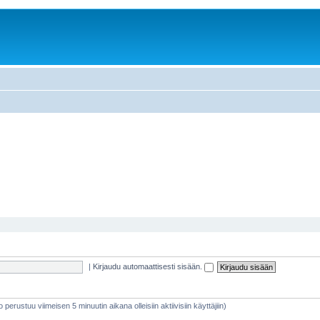
|
Kirjaudu automaattisesti sisään.
eto perustuu viimeisen 5 minuutin aikana olleisiin aktiivisiin käyttäjiin)