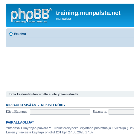
training.munpalsta.net
munpalsta
Etusivu
Tällä keskustelufoorumilla ei ole yhtään aluetta
KIRJAUDU SISÄÄN
•
REKISTERÖIDY
Käyttäjätunnus:
Salasana:
PAIKALLAOLIJAT
Yhteensä
1
käyttäjää paikalla :: Ei rekisteröityneitä, ei yhtään piilotettua ja 1 vierailija (Ti
Eniten yhtaikaisia käyttäjiä on ollut
201
kpl, 27.05.2026 17:07