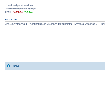
Rekisteröityneet käyttäjät:
Ei rekisteröityneitä käyttäjiä
Selite:
Ylläpitäjät
,
Valvojat
TILASTOT
Viestejä yhteensä
0
• Viestiketjuja on yhteensä
0
kappaletta • Käyttäjiä yhteensä
2
• Uusi
Etusivu